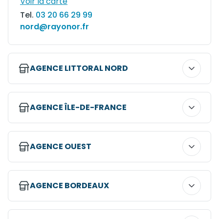
Voir la carte
Tel.
03 20 66 29 99
nord@rayonor.fr
AGENCE LITTORAL NORD
AGENCE ÎLE-DE-FRANCE
AGENCE OUEST
2 route de Bergues
AGENCE BORDEAUX​
59412 COUDEKERQUE-BRANCHE CEDEX
CS 40073
Voir la carte
611 avenue Marguerite Perey