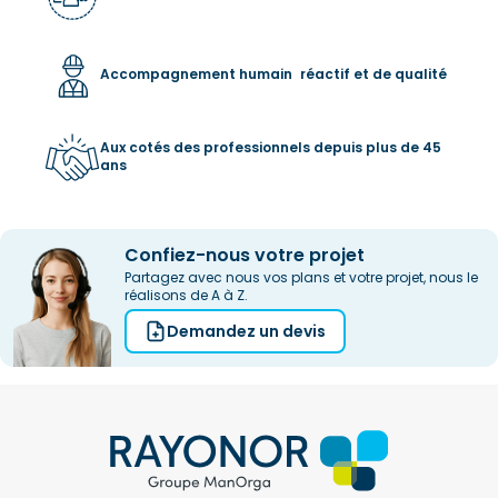
City Parc – Bâtiment Québec
Voir la carte
4 rue de l'Étang
Tel.
04 72 48 05 97​
67360 ESCHBACH
Accompagnement humain réactif et de qualité
sudest@rayonor.fr​
Parc Economique de la Sauer
Voir la carte
Tel.
03 88 72 96 06
Aux cotés des professionnels depuis plus de 45
ans
loraltec@loraltec.com
Confiez-nous votre projet
Partagez avec nous vos plans et votre projet, nous le
réalisons de A à Z.
Demandez un devis