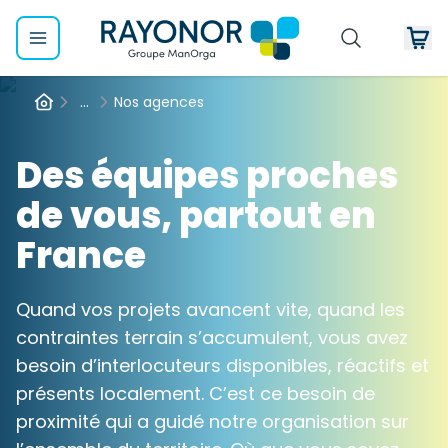
...
Nos agences
Des équipes proches
de vous, partout en
France
Quand vos projets avancent vite, quand les
contraintes terrain s’accumulent, vous avez
besoin d’interlocuteurs disponibles, réactifs et
présents localement. C’est ce besoin de
proximité qui a guidé notre organisation sur