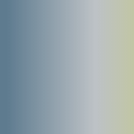
Location
financière
Achat
comptant
Vous conservez
Vous sortez de la
votre trésorerie
trésorerie
pour développer
immédiate
votre activité
Vous étalez la TVA
Vous payez 100% de
sur la durée de
la TVA dès le départ
location
Vous gardez votre
Vous réduisez votre
capacité d'emprunt
capacité d'emprunt
Vos loyers sont
Votre
comptabilisés en
investissement est
charges
immobilisé
d'exploitation