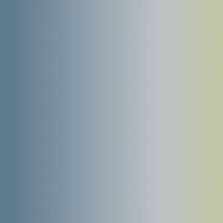
Fiscalité
Équilibrage avec un taux
d'endettement optimisé
Souplesse
Durée de financement modulable de
2 à 5 ans​
Adaptabilité
Possibilité de compléter votre
installation​
Comment ça fonctionne ?