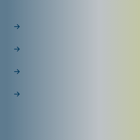
Contactez-nous
Appelez-nous ou remplissez notre formulaire pour
exprimer vos besoins.
Étude personnalisée
Nos experts analysent votre projet et vous proposent la
solution adaptée.
Accord de financement
Notre partenaire financier met en place un contrat clair,
transparent et sécurisé.
Livraison & installation
Votre solution RAYONOR est livrée et installée dans les
meilleurs délais.
Votre besoin projet !
Partagez avec nous vos plans et votre projet, nous le
réalisons de A à Z.