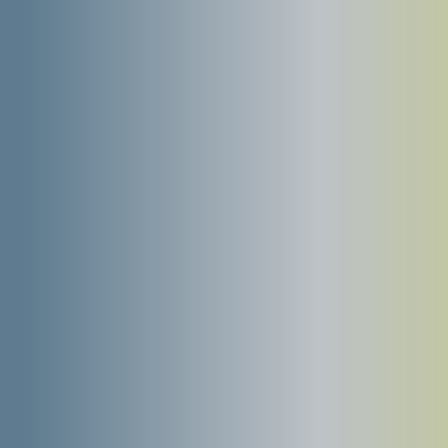
Les avantages de la
location
évolutive
Simplicité
Démarches rapides
Trésorerie préservée
Trésorerie disponible pour d'autres
investissements​